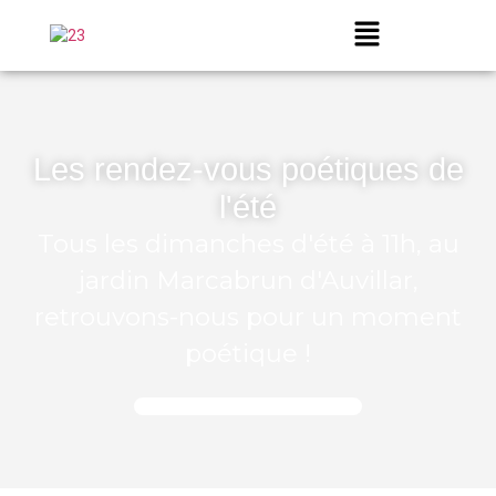
Les rendez-vous poétiques de
l'été
Tous les dimanches d'été à 11h, au
jardin Marcabrun d'Auvillar,
retrouvons-nous pour un moment
poétique !